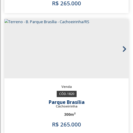
380m²
R$
245.000
3507
3508