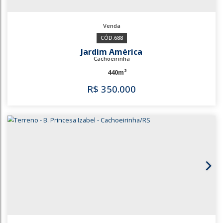
2423
3331
Parque da Matriz
Cachoeirinha
220m²
R$
330.000