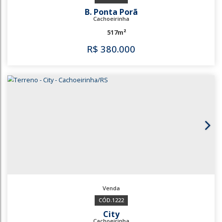
430m²
R$
350.000
3653
688