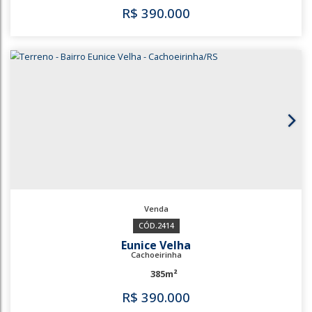
2007
Princesa Izabel
Cachoeirinha
492m²
R$
370.000
2007