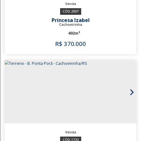
3331
3653
Harmonia
Canoas