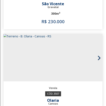
3357
3703
São Vicente
Gravataí
300m²