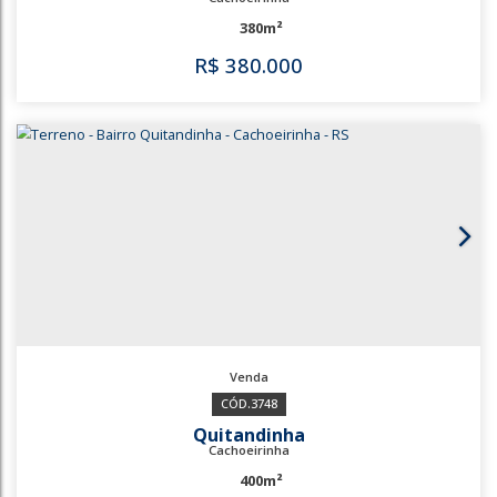
Jardim América
Cachoeirinha
440m²
R$
350.000
688