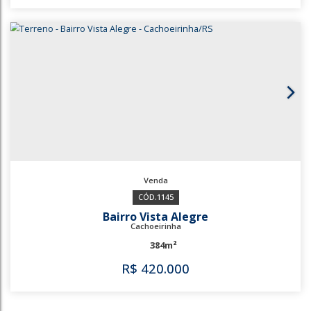
1732
B. Ponta Porã
Cachoeirinha
517m²
R$
380.000
1732