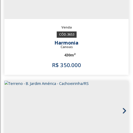
2423
City
Cachoeirinha
300m²
R$
295.000