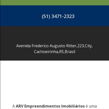
(51) 3471-2323
Avenida Frederico Augusto Ritter
,
223
,
City
,
Cachoeirinha
,
RS
,
Brasil
3748
Quitandinha
Cachoeirinha
400m²
R$
390.000
A
ARV Empreendimentos Imobiliários
é uma
3748