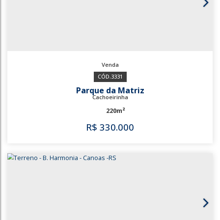
485
Girassol
Gravataí
327m²
R$
290.000
485