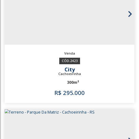
3225
Imbui
Cachoeirinha
305m²
R$
280.000
3225