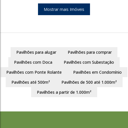
Mostrar mais Imóveis
1222
Pavilhões para alugar
Pavilhões para comprar
City
Pavilhões com Doca
Pavilhões com Subestação
Cachoeirinha
Pavilhões com Ponte Rolante
Pavilhões em Condomínio
380m²
Pavilhões até 500m²
Pavilhões de 500 até 1.000m²
R$
380.000
Pavilhões a partir de 1.000m²
1222