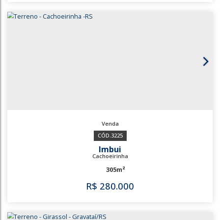
Olaria
Canoas
440m²
R$
265.000
3508