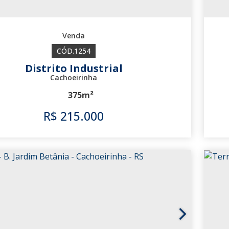
1254
Distrito Industrial
Cachoeirinha
375m²
R$
215.000
1254