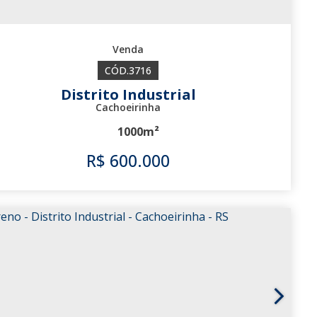
3716
Distrito Industrial
Cachoeirinha
1000m²
R$
600.000
3716