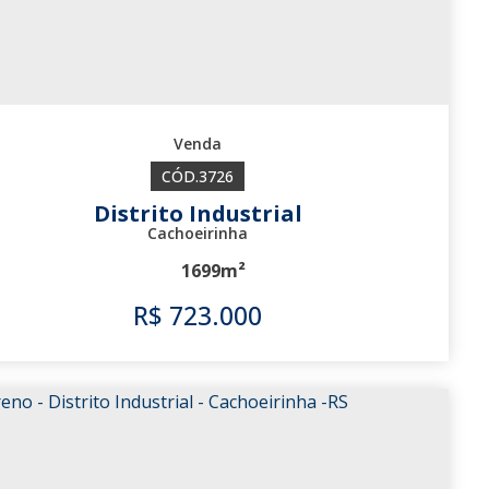
3726
Distrito Industrial
Cachoeirinha
1699m²
R$
723.000
3726