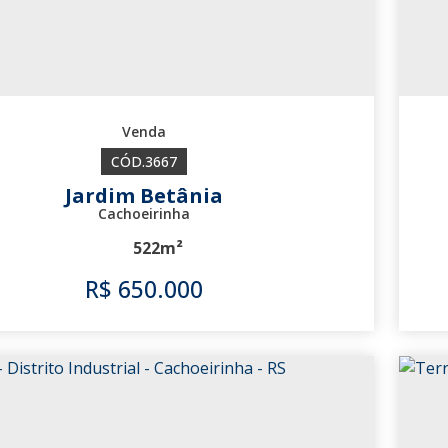
3667
Jardim Betânia
Cachoeirinha
522m²
R$
650.000
3667