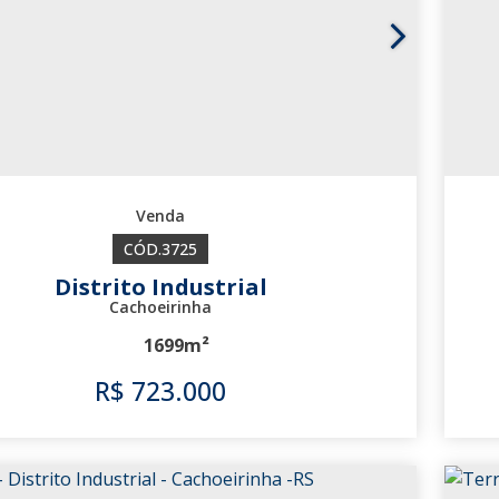
3725
Distrito Industrial
Cachoeirinha
1699m²
R$
723.000
3725