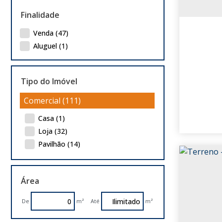
Finalidade
Venda (47)
Aluguel (1)
Tipo do Imóvel
Comercial (111)
Casa (1)
Loja (32)
Pavilhão (14)
Prédio (10)
Salas Comerciais (6)
Área
Terreno (48)
Industrial (78)
De
m²
Até
m²
Pavilhão (31)