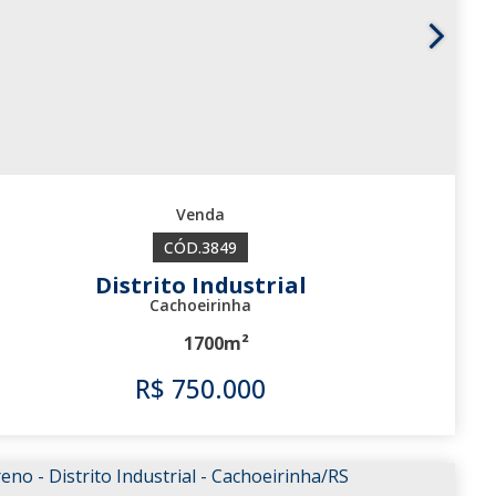
3849
Distrito Industrial
Cachoeirinha
1700m²
R$
750.000
3849