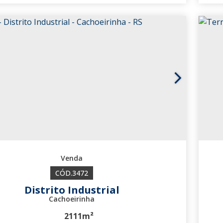
3848
3472
Distrito Industrial
Cachoeirinha
2111m²