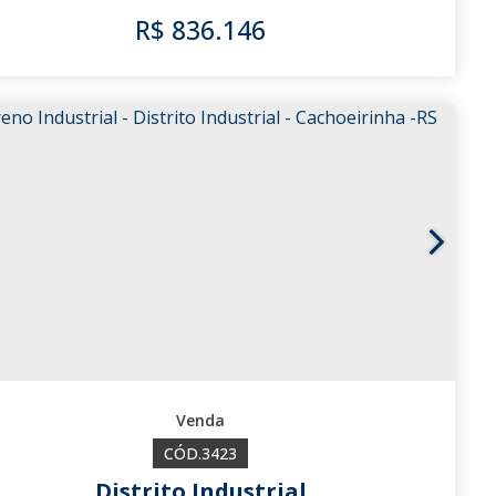
R$
836.146
487
3423
Distrito Industrial