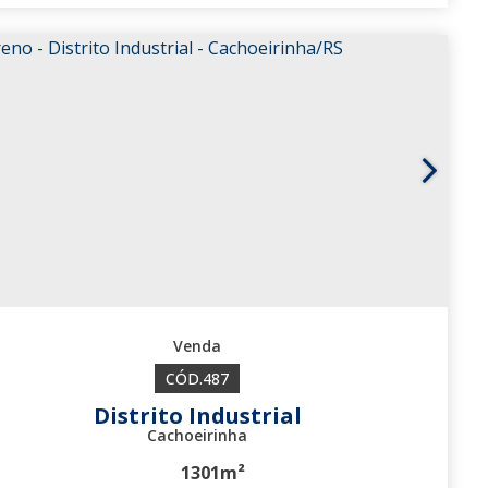
402
487
Distrito Industrial
Cachoeirinha
1301m²