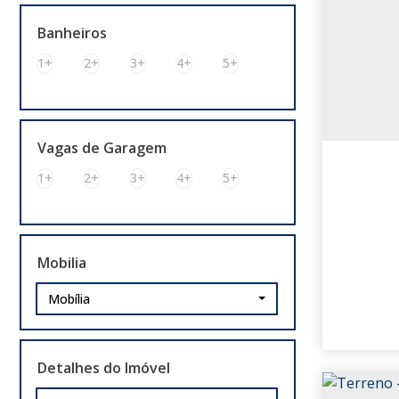
Banheiros
Nova Santa Rita (1)
1+
2+
3+
4+
5+
Floresta (1)
Porto Alegre (1)
Anchieta (1)
Vagas de Garagem
São Leopoldo (1)
1+
2+
3+
4+
5+
Scharlau (1)
Mobilia
Mobília
Detalhes do Imóvel