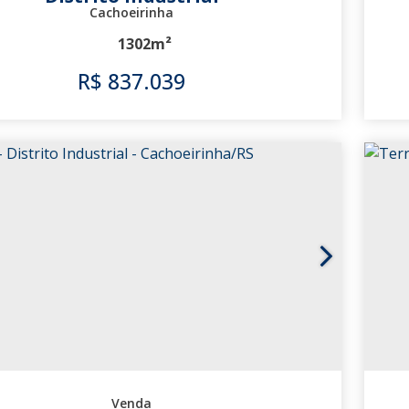
Cachoeirinha
1302m²
R$
837.039
2075