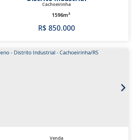
Cachoeirinha
1596m²
R$
850.000
3423