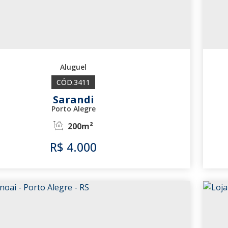
3411
Sarandi
Porto Alegre
200m²
R$
4.000
3411