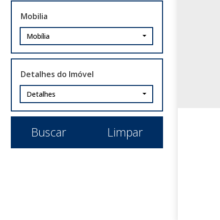
Cohab A (1)
Mobilia
COHAB A (1)
Mobília
Jansen (5)
Morada do Vale I (1)
Neópolis (1)
Detalhes do Imóvel
Parque dos Anjos (1)
Parque Florido (6)
Detalhes
Santa Fé (3)
São Jerônimo (1)
São Vicente (3)
Buscar
Limpar
Vera Cruz (6)
Porto Alegre (31)
Bairro Vl Jardim (1)
Bom Fim (1)
Centro Histórico (1)
Floresta (1)