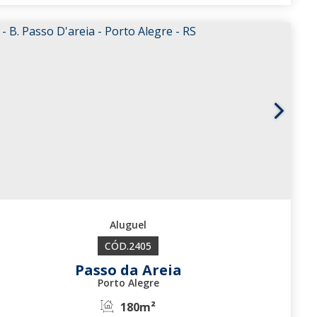
3263
2405
Passo da Areia
Porto Alegre
180m²