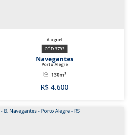
3793
Navegantes
Porto Alegre
130m²
R$
4.600
3793