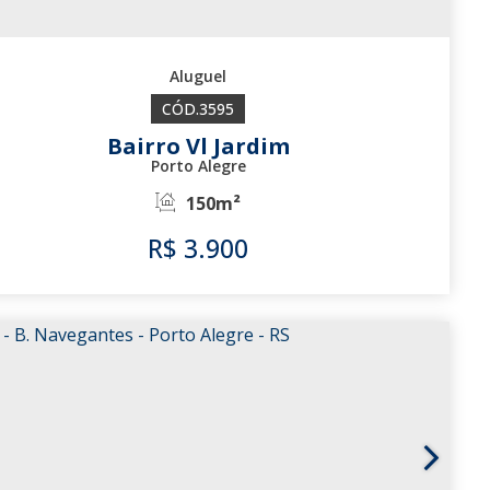
3595
Bairro Vl Jardim
Porto Alegre
150m²
R$
3.900
3595