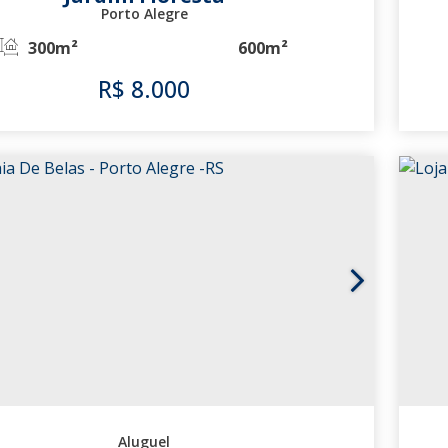
Porto Alegre
300m²
600m²
R$
8.000
3402