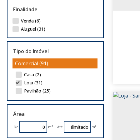
Finalidade
Venda (6)
Aluguel (31)
Tipo do Imóvel
Comercial (91)
Casa (2)
Loja (31)
Pavilhão (25)
Ponto (2)
Prédio (6)
Área
Salas Comerciais (18)
Terreno (7)
De
m²
Até
m²
Industrial (29)