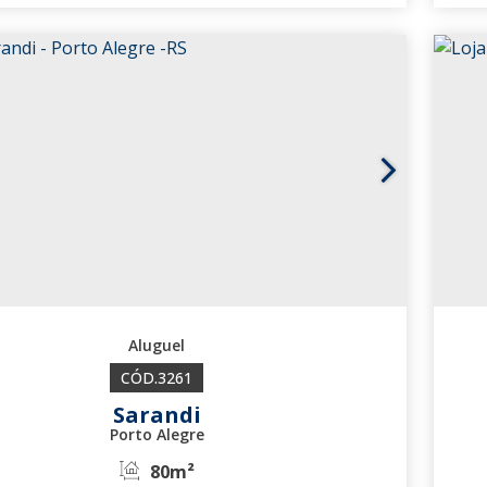
3264
3261
Sarandi
Porto Alegre
80m²