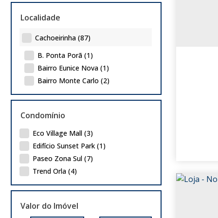
Pavilhão (29)
Localidade
Cachoeirinha (87)
B. Ponta Porã (1)
Bairro Eunice Nova (1)
Bairro Monte Carlo (2)
Bairro Nova Cachoeirinha (1)
Bairro Regina (5)
Condomínio
Bairro Santo Ângelo (3)
Bairro Silveira Martins (1)
Eco Village Mall (3)
Bairro V Cachoeirinha (6)
Edifício Sunset Park (1)
Bairro Veranópolis (1)
Paseo Zona Sul (7)
Bairro Veranópolis (5)
Trend Orla (4)
Bairro Vista Alegre (5)
Bom Princípio (4)
Valor do Imóvel
Carlos Antônio Wilkens (2)