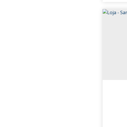
Jardim Floresta (1)
Menino Deus (1)
Navegantes (3)
Nonoai (1)
Passo da Areia (1)
Petrópolis (2)
Praia de Belas (4)
São Geraldo (1)
Sarandi (5)
Tristeza (8)
Canoas (7)
Estância Velha (1)
Igara (4)
Igara (1)
Olaria (1)
Alvorada (2)