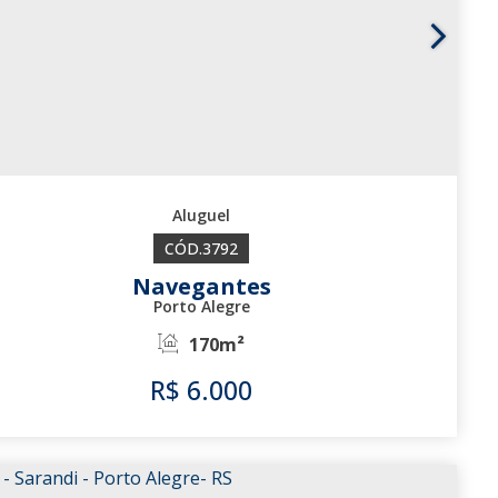
3792
Navegantes
Porto Alegre
170m²
R$
6.000
3792