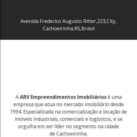
Avenida Frederico Augusto Ritter
,
223
,
City
,
Cachoeirinha
,
RS
,
Brasil
3246
Bairro Veranópolis
Cachoeirinha
3
460m²
1050m²
R$
2.800.000
A
ARV Empreendimentos Imobiliários
é uma
3246
empresa que atua no mercado imobiliário desde
1994. Especializada na comercialização e locação de
imóveis industriais, comerciais e logísticos, e se
orgulha em ser líder no segmento na cidade
de Cachoeirinha.