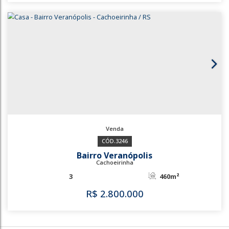
São Geraldo
Gravataí
4
196m²
R$
2.300.000
928