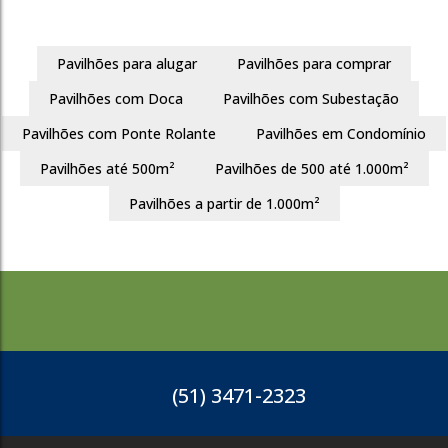
817
Pavilhões para alugar
Pavilhões para comprar
Central Park
Pavilhões com Doca
Pavilhões com Subestação
Cachoeirinha
Pavilhões com Ponte Rolante
Pavilhões em Condomínio
4
420m²
Pavilhões até 500m²
Pavilhões de 500 até 1.000m²
R$
2.400.000
Pavilhões a partir de 1.000m²
817
(51) 3471-2323