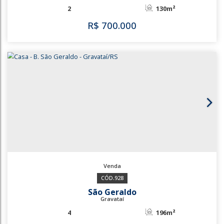
R$
630.000
1214
3615
Loteamento Jardim Timbaúva
Gravataí