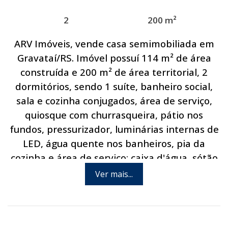
2
200 m²
ARV Imóveis, vende casa semimobiliada em
Gravataí/RS. Imóvel possuí 114 m² de área
construída e 200 m² de área territorial, 2
dormitórios, sendo 1 suíte, banheiro social,
sala e cozinha conjugados, área de serviço,
quiosque com churrasqueira, pátio nos
fundos, pressurizador, luminárias internas de
LED, água quente nos banheiros, pia da
cozinha e área de serviço; caixa d'água, sótão
para depósito, aquecedor a gás eletrônico,
Ver mais...
garagem para 2 carros e alarme. Ficam no
imóvel os móveis planejados fixos e os ares
condicionados. Localizado em um bairro