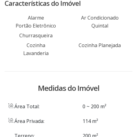
calmo e seguro. Fácil acesso às principais
Características do Imóvel
rodovias do município e às cidades da região
metropolitana e Porto Alegre. Disponível na
Alarme
Ar Condicionado
região: internet, abastecimento de água,
Portão Eletrônico
Quintal
energia elétrica, linha telefônica e linha de
Churrasqueira
ônibus. Via pública asfaltada. Agende hoje
Cozinha
Cozinha Planejada
mesmo uma visita com um de nossos
Lavanderia
consultores.
Medidas do Imóvel
Área Total:
0 ~ 200 m²
Área Privada:
114 m²
Terreno:
200 m²