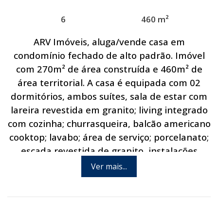
6
460 m²
ARV Imóveis, aluga/vende casa em
condomínio fechado de alto padrão. Imóvel
com 270m² de área construída e 460m² de
área territorial. A casa é equipada com 02
dormitórios, ambos suítes, sala de estar com
lareira revestida em granito; living integrado
com cozinha; churrasqueira, balcão americano
cooktop; lavabo; área de serviço; porcelanato;
escada revestida de granito, instalações
elétricas e iluminações modernas de led,
Ver mais...
sacada, paisagismo pronto e com iluminação
instalada e garagem para 6 carros. O
condomínio possui a seguinte infraestrutura: