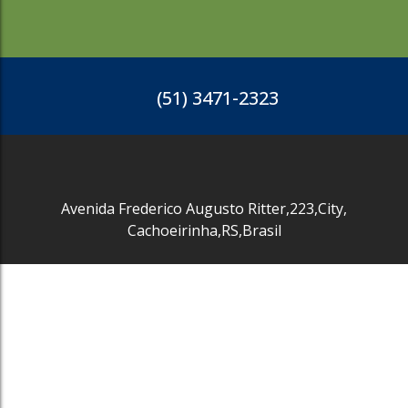
R$
6.890.000
2834
(51) 3471-2323
Avenida Frederico Augusto Ritter
,
223
,
City
,
Cachoeirinha
,
RS
,
Brasil