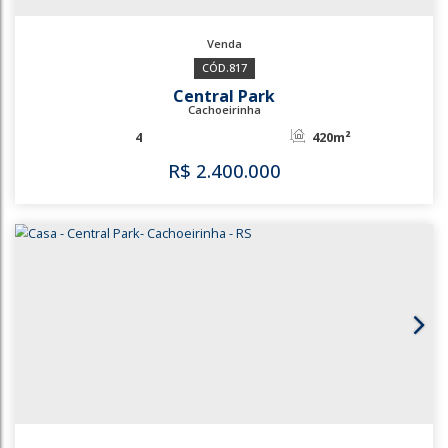
817
Central Park
Cachoeirinha
4
420m²
R$
2.400.000
817