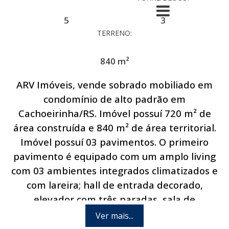
5
3
TERRENO:
840 m²
ARV Imóveis, vende sobrado mobiliado em
condomínio de alto padrão em
Cachoeirinha/RS. Imóvel possuí 720 m² de
área construída e 840 m² de área territorial.
Imóvel possuí 03 pavimentos. O primeiro
pavimento é equipado com um amplo living
com 03 ambientes integrados climatizados e
com lareira; hall de entrada decorado,
elevador com três paradas, sala de
estar/jantar ampla com lareira,
Ver mais...
cortinas/persianas automáticas, ar-