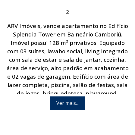
2
ARV Imóveis, vende apartamento no Edifício
Splendia Tower em Balneário Camboriú.
Imóvel possuí 128 m² privativos. Equipado
com 03 suítes, lavabo social, living integrado
com sala de estar e sala de jantar, cozinha,
área de serviço, alto padrão em acabamento
e 02 vagas de garagem. Edifício com área de
lazer completa, piscina, salão de festas, sala
de jogos, brinquedoteca, playground,
quiosque, academia, home theater e quadra
Ver mais...
poliesportiva. Excelente localização, situado
no centro de Balneário Camboriú em rua reta
ao mar. Agende hoje mesmo uma visita com