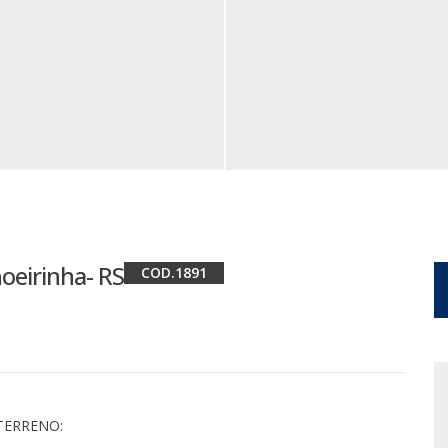
hoeirinha- RS
1891
TERRENO: