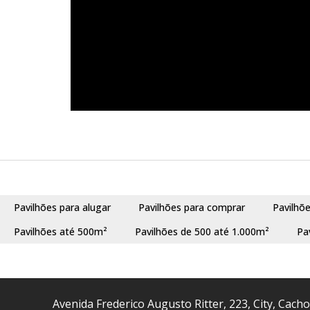
Pavilhões para alugar
Pavilhões para comprar
Pavilhõ
Pavilhões até 500m²
Pavilhões de 500 até 1.000m²
Pa
Avenida Frederico Augusto Ritter
,
223
,
City
,
Cacho