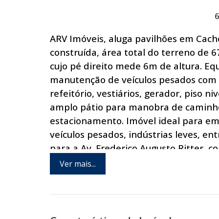
ARV Imóveis, aluga pavilhões em Cach
construída, área total do terreno de 
cujo pé direito mede 6m de altura. Eq
manutenção de veículos pesados com a
refeitório, vestiários, gerador, piso n
amplo pátio para manobra de caminhõ
estacionamento. Imóvel ideal para em
veículos pesados, indústrias leves, ent
para a Av. Frederico Augusto Ritter, co
município, às cidades da região metrop
Ver mais...
Internet, abastecimento de água por po
telefônica e linha de ônibus. Via púb
com um de nossos consultores.