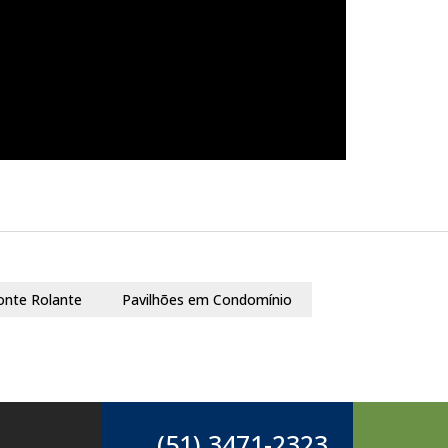
onte Rolante
Pavilhões em Condomínio
(51) 3471-2323