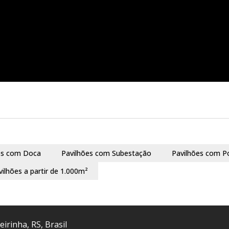
es com Doca
Pavilhões com Subestação
Pavilhões com P
vilhões a partir de 1.000m²
eirinha
,
RS
,
Brasil