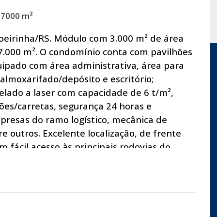
67000 m²
oeirinha/RS. Módulo com 3.000 m² de área
67.000 m². O condomínio conta com pavilhões
uipado com área administrativa, área para
lmoxarifado/depósito e escritório;
ivelado a laser com capacidade de 6 t/m²,
es/carretas, segurança 24 horas e
presas do ramo logístico, mecânica de
re outros. Excelente localização, de frente
m fácil acesso às principais rodovias do
olitana e Porto Alegre. Disponível na região:
ço artesiano, energia elétrica, linha
lica asfaltada. Agende hoje mesmo uma visita