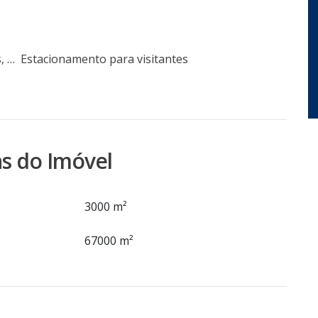
Estacionamento externo e interno para carros, caminhões, carretas e ônibus
Estacionamento para visitantes
s do Imóvel
3000 m²
67000 m²