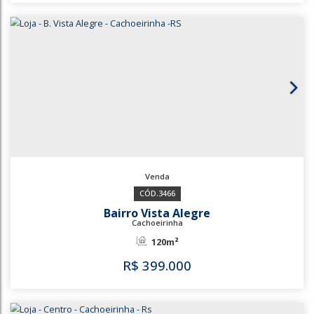
Parque Espírito Santo
Cachoeirinha
144m²
168m²
R$
300.000
3514