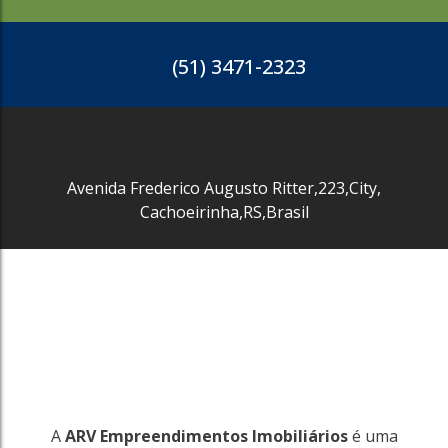
(51) 3471-2323
Avenida Frederico Augusto Ritter
,
223
,
City
,
Cachoeirinha
,
RS
,
Brasil
3765
Centro
Cachoeirinha
63m²
R$
550.000
A
ARV Empreendimentos Imobiliários
é uma
3765