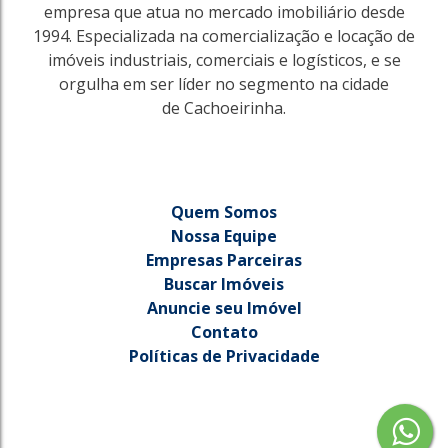
empresa que atua no mercado imobiliário desde
1994. Especializada na comercialização e locação de
imóveis industriais, comerciais e logísticos, e se
orgulha em ser líder no segmento na cidade
de Cachoeirinha.
Quem Somos
Nossa Equipe
Empresas Parceiras
Buscar Imóveis
2223
Anuncie seu Imóvel
Princesa Izabel
Contato
Cachoeirinha
Políticas de Privacidade
112m²
250m²
R$
550.000