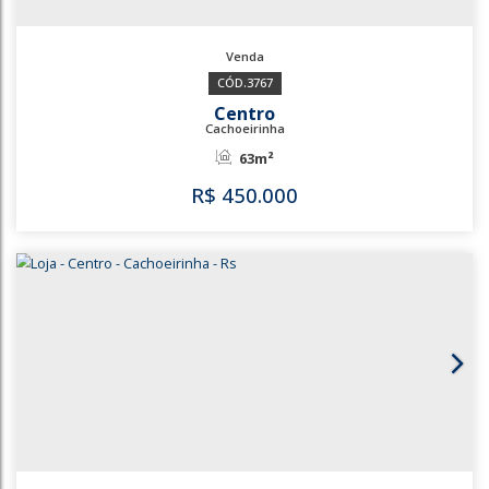
3769
3588
Parque da Matriz
Cachoeirinha
130m²
R$
400.000