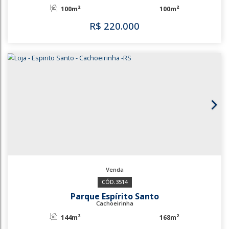
R$
160.000
3587
3511
Carlos Antônio Wilkens
Cachoeirinha