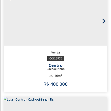
3814
Jardim América
Cachoeirinha
170m²
R$
375.000
3814