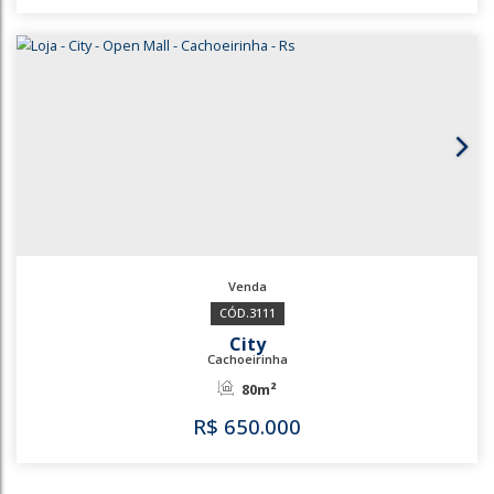
3253
Bairro Vista Alegre
Cachoeirinha
130m²
R$
530.000
3253