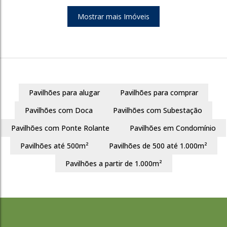
Mostrar mais Imóveis
608
Pavilhões para alugar
Pavilhões para comprar
Bairro Monte Carlo
Pavilhões com Doca
Pavilhões com Subestação
Cachoeirinha
Pavilhões com Ponte Rolante
Pavilhões em Condomínio
212m²
300m²
Pavilhões até 500m²
Pavilhões de 500 até 1.000m²
R$
530.000
Pavilhões a partir de 1.000m²
608