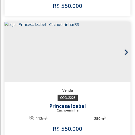
3766
Centro
Cachoeirinha
63m²
R$
450.000
3766