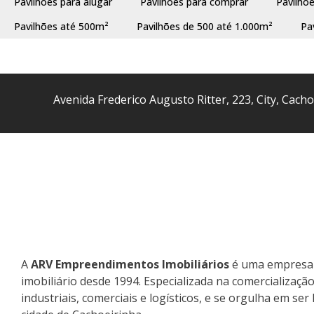
Pavilhões para alugar
Pavilhões para comprar
Pavilhõ
Pavilhões até 500m²
Pavilhões de 500 até 1.000m²
Pa
Avenida Frederico Augusto Ritter
,
223
,
City
,
Cacho
A
ARV Empreendimentos Imobiliários
é uma empresa 
imobiliário desde 1994. Especializada na comercializaçã
industriais, comerciais e logísticos, e se orgulha em se