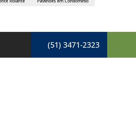
onte Rolante
Pavilhões em Condomínio
(51) 3471-2323