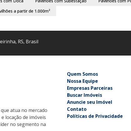
es com Doca
Pavilhões com Subestação
Pavilhões com P
vilhões a partir de 1.000m²
eirinha
,
RS
,
Brasil
Quem Somos
Nossa Equipe
Empresas Parceiras
Buscar Imóveis
Anuncie seu Imóvel
Contato
que atua no mercado
Políticas de Privacidade
o e locação de imóveis
r líder no segmento na