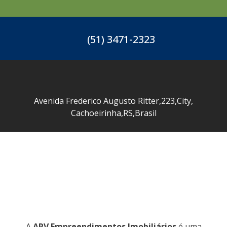
(51) 3471-2323
Avenida Frederico Augusto Ritter
,
223
,
City
,
Cachoeirinha
,
RS
,
Brasil
A
ARV Empreendimentos Imobiliários
é uma