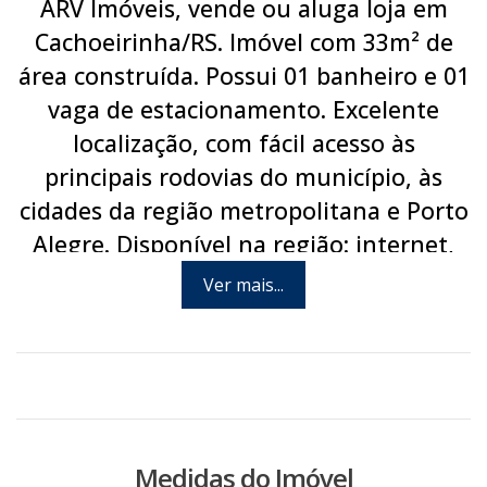
ARV Imóveis, vende ou aluga loja em
Cachoeirinha/RS. Imóvel com 33m² de
área construída. Possui 01 banheiro e 01
vaga de estacionamento. Excelente
localização, com fácil acesso às
principais rodovias do município, às
cidades da região metropolitana e Porto
Alegre. Disponível na região: internet,
abastecimento de água, energia elétrica,
Ver mais...
linha telefônica e linha de ônibus. Via
pública asfaltada. Agende hoje mesmo
uma visita com um de nossos
consultores.
Medidas do Imóvel