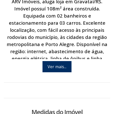
ARV Imóveis, aluga loja em Gravataí/RS.
Imóvel possuí 108m² área construída.
Equipada com 02 banheiros e
estacionamento para 03 carros. Excelente
localização, com fácil acesso às principais
rodovias do município, às cidades da região
metropolitana e Porto Alegre. Disponível na
região: internet, abastecimento de água,
energia elétrica, linha de ônibus e linha
telefônica. Via pública asfaltada. Agende hoje
Ver mais...
mesmo uma visita com um de nossos
consultores.
Medidas do Imóvel