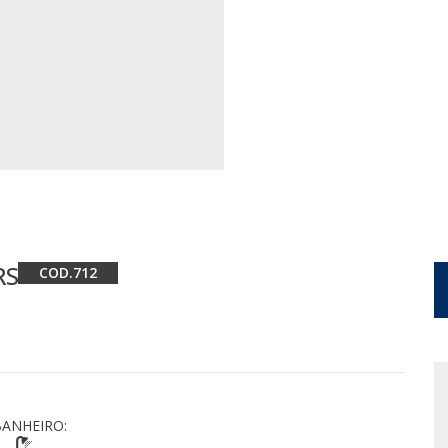
RS
712
ANHEIRO: