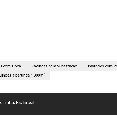
es com Doca
Pavilhões com Subestação
Pavilhões com P
vilhões a partir de 1.000m²
eirinha
,
RS
,
Brasil