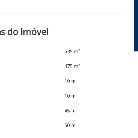
s do Imóvel
635 m²
475 m²
10 m
10 m
45 m
50 m