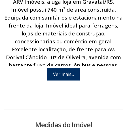
ARV Imóveis, aluga loja em Gravataí/RS.
Imóvel possuí 740 m² de área construída.
Equipada com sanitários e estacionamento na
frente da loja. Imóvel ideal para ferragens,
lojas de materiais de construção,
concessionarias ou comércio em geral.
Excelente localização, de frente para Av.
Dorival Cândido Luz de Oliveira, avenida com
bastante fluxo de carros, ônibus e pessoas.
Fácil acesso às principais vias do município, às
Ver mais...
cidades da região metropolitana e Porto
Alegre. Disponível na região: internet,
abastecimento de água, energia elétrica,
linha telefônica e linha de ônibus. Via pública
asfaltada. Agende hoje mesmo uma visita
com um de nossos consultores.
Medidas do Imóvel