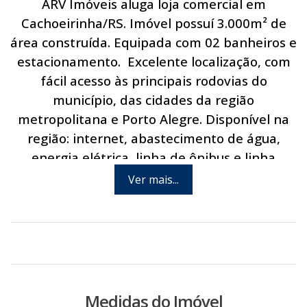
ARV Imóveis aluga loja comercial em
Cachoeirinha/RS. Imóvel possuí 3.000m² de
área construída. Equipada com 02 banheiros e
estacionamento. Excelente localização, com
fácil acesso às principais rodovias do
município, das cidades da região
metropolitana e Porto Alegre. Disponível na
região: internet, abastecimento de água,
energia elétrica, linha de ônibus e linha
telefônica. Via pública asfaltada. Agende hoje
Ver mais...
mesmo uma visita com um de nossos
consultores
Medidas do Imóvel