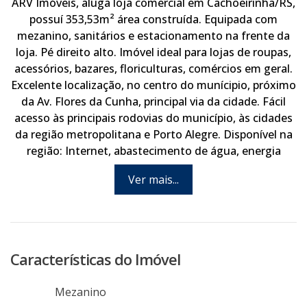
ARV Imóveis, aluga loja comercial em Cachoeirinha/RS,
possuí 353,53m² área construída. Equipada com
mezanino, sanitários e estacionamento na frente da
loja. Pé direito alto. Imóvel ideal para lojas de roupas,
acessórios, bazares, floriculturas, comércios em geral.
Excelente localização, no centro do munícipio, próximo
da Av. Flores da Cunha, principal via da cidade. Fácil
acesso às principais rodovias do município, às cidades
da região metropolitana e Porto Alegre. Disponível na
região: Internet, abastecimento de água, energia
elétrica, linha telefônica e linha de ônibus. Via pública
Ver mais...
asfaltada. Agende hoje mesmo uma visita com um de
nossos consultores.
Características do Imóvel
Mezanino