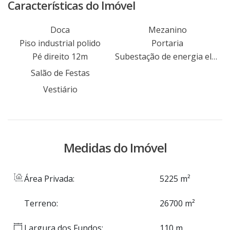
linha telefônica e linha de ônibus. Agende
Características do Imóvel
hoje mesmo uma visita com um de nossos
corretores.
Doca
Mezanino
Piso industrial polido
Portaria
Pé direito 12m
Subestação de energia elétrica
Salão de Festas
Vestiário
Medidas do Imóvel
Área Privada:
5225 m²
Terreno:
26700 m²
Largura dos Fundos:
110 m