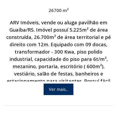
26700 m²
ARV Imóveis, vende ou aluga pavilhão em
Guaíba/RS. Imóvel possuí 5.225m² de área
construída, 26.700m² de área territorial e pé
direito com 12m. Equipado com 09 docas,
transformador - 300 Kwa, piso polido
industrial, capacidade do piso para 6t/m²,
mezanino, portaria, escritório ( 600m²),
vestiário, salão de festas, banheiros e
estacionamento para visitantes. Possuí fácil
acesso às principais rodovias do município, às
Ver mais...
cidades da região metropolitana e Porto
Alegre. Disponível na região: internet,
abastecimento de água, energia elétrica,