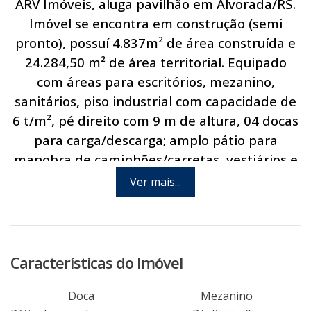
ARV Imóveis, aluga pavilhão em Alvorada/RS.
Imóvel se encontra em construção (semi
pronto), possuí 4.837m² de área construída e
24.284,50 m² de área territorial. Equipado
com áreas para escritórios, mezanino,
sanitários, piso industrial com capacidade de
6 t/m², pé direito com 9 m de altura, 04 docas
para carga/descarga; amplo pátio para
manobra de caminhões/carretas, vestiários e
estacionamento para visitantes. Imóvel ideal
Ver mais...
para empresas do ramo comercial, industrial
ou logístico. Excelente localização, de frente
para a Est. Candido Pinheiro de Barcelos, com
fácil acesso às principais rodovias do
Características do Imóvel
município, às cidades da região metropolitana
e Porto Alegre. Disponível na região: internet,
Doca
Mezanino