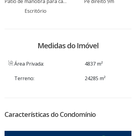
abastecimento de água, energia elétrica,
Pátio de manobra para caminhões e carretas
Pé direito 9m
linha telefônica e linha de ônibus. Agende
Escritório
hoje mesmo uma visita com um de nossos
consultores.
Medidas do Imóvel
Área Privada:
4837 m²
Terreno:
24285 m²
Características do Condomínio