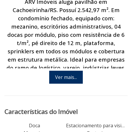
ARV Imóveis aluga pavilhão em
Cachoeirinha/RS. Possuí 2.542,97 m². Em
condomínio fechado, equipado com:
mezanino, escritórios administrativos, 04
docas por módulo, piso com resistência de 6
t/m², pé direito de 12 m, plataforma,
sprinklers em todos os módulos e cobertura
em estrutura metálica. Ideal para empresas
do ramo de logístico, varejo, indústrias leves,
entre outros. Infraestrutura do condomínio:
Ver mais...
portaria blindada com controle de acesso;
segurança 24 horas; amplo pátio de manobra
para caminhões e carretas; estacionamento
externo e interno para carros, caminhões,
Características do Imóvel
carretas e ônibus; sala de descanso de
motoristas; refeitório e vestiários. Excelente
Doca
Estacionamento para visitantes