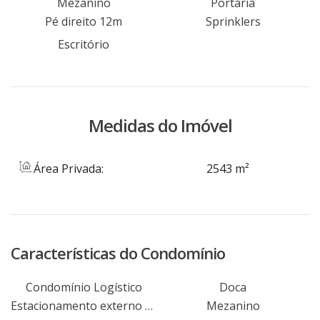
localização, apenas a 25 km do centro de
Mezanino
Portaria
Pé direito 12m
Sprinklers
Porto Alegre. Agende hoje mesmo uma visita
com um de nossos consultores.
Escritório
Medidas do Imóvel
Área Privada:
2543 m²
Características do Condomínio
Condomínio Logístico
Doca
Estacionamento externo e interno para carros, caminhões, carretas e ônibus
Mezanino