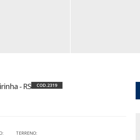
irinha - RS
2319
O:
TERRENO: