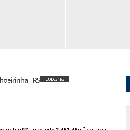
choeirinha - RS
3193
oeirinha/RS, medindo 3.453,45m² de área