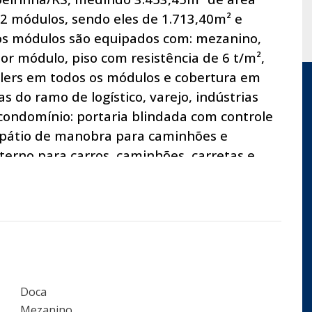
2 módulos, sendo eles de 1.713,40m² e
os módulos são equipados com: mezanino,
por módulo, piso com resistência de 6 t/m²,
klers em todos os módulos e cobertura em
s do ramo de logístico, varejo, indústrias
o condomínio: portaria blindada com controle
o pátio de manobra para caminhões e
terno para carros, caminhões, carretas e
 refeitório e vestiários. Excelente
de Porto Alegre. Disponível rede de água,
ônica e linha de ônibus. Agende hoje mesmo
res.
Doca
Mezanino