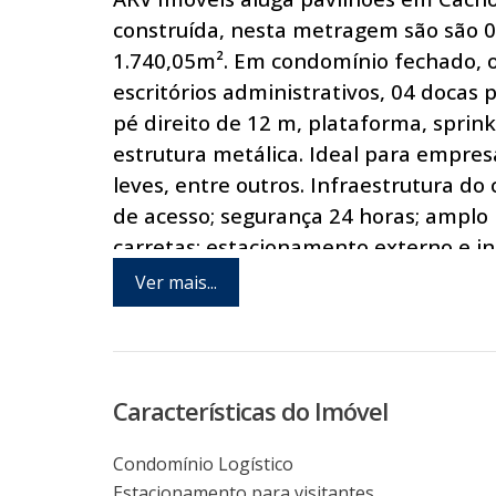
construída, nesta metragem são são 0
1.740,05m². Em condomínio fechado, 
escritórios administrativos, 04 docas 
pé direito de 12 m, plataforma, sprin
estrutura metálica. Ideal para empresa
leves, entre outros. Infraestrutura d
de acesso; segurança 24 horas; ampl
carretas; estacionamento externo e in
ônibus; sala de descanso de motoristas;
Ver mais...
localização apenas a 25 km do centro 
rede de energia elétrica, linha telef
uma visita com um de nossos consulto
Características do Imóvel
Condomínio Logístico
Estacionamento para visitantes