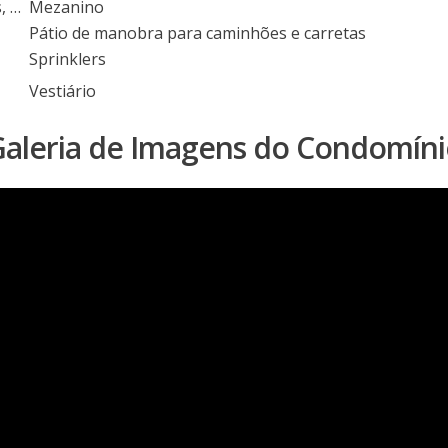
Estacionamento externo e interno para carros, caminhões, carretas e ônibus
Mezanino
Pátio de manobra para caminhões e carretas
Sprinklers
Vestiário
aleria de Imagens do Condomín