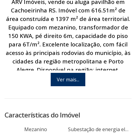
ARV Imóveis, vende ou aluga pavilhão em
Cachoeirinha RS. Imóvel com 616.51m² de
área construída e 1397 m² de área territorial.
Equipado com mezanino, transformador de
150 KWA, pé direito 6m, capacidade do piso
para 6T/m². Excelente localização, com fácil
acesso às principais rodovias do município, às
cidades da região metropolitana e Porto
Alegre. Disponível na região: internet,
abastecimento de água, energia elétrica,
Ver mais...
linha de ônibus e linha telefônica. Agende
hoje mesmo uma visita com um de nossos
corretores.
Características do Imóvel
Mezanino
Subestação de energia elétrica