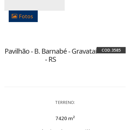
Fotos
Pavilhão - B. Barnabé - Gravataí
3585
- RS
TERRENO:
7420 m²