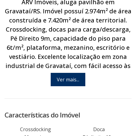
ARV Imóveis, aluga pavilhão em
Gravataí/RS. Imóvel possuí 2.974m² de área
construída e 7.420m² de área territorial.
Crossdocking, docas para carga/descarga,
Pé Direito 9m, capacidade do piso para
6t/m², plataforma, mezanino, escritório e
vestiário. Excelente localização em zona
industrial de Gravataí, com fácil acesso às
principais rodovias do município, às
Ver mais...
cidades da região metropolitana e Porto
Alegre. Disponível na região: internet,
abastecimento de água, energia elétrica,
linha de ônibus e linha telefônica. Agende
Características do Imóvel
hoje mesmo uma visita com um de nossos
consultores. Previsão de conclusão em
Crossdocking
Doca