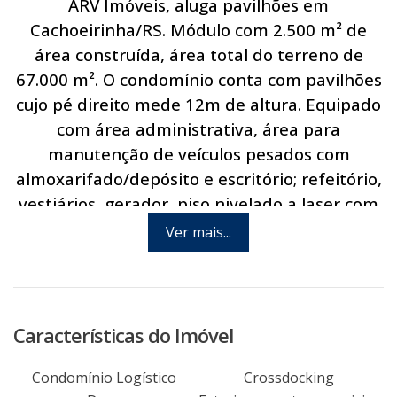
ARV Imóveis, aluga pavilhões em
Cachoeirinha/RS. Módulo com 2.500 m² de
área construída, área total do terreno de
67.000 m². O condomínio conta com pavilhões
cujo pé direito mede 12m de altura. Equipado
com área administrativa, área para
manutenção de veículos pesados com
almoxarifado/depósito e escritório; refeitório,
vestiários, gerador, piso nivelado a laser com
capacidade de 6 t/m², doca, Crossdocking,
Ver mais...
amplo pátio para manobra de
caminhões/carretas, segurança 24 horas e
estacionamento. Imóvel ideal para empresas
do ramo logístico, mecânica de veículos
Características do Imóvel
pesados, indústrias leves, entre outros.
Excelente localização, de frente para a Av.
Condomínio Logístico
Crossdocking