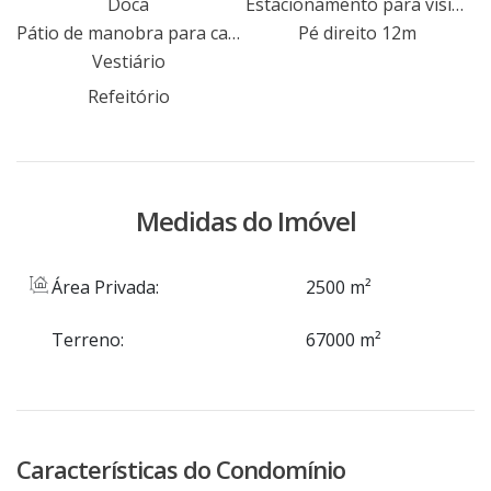
Frederico Augusto Ritter, com fácil acesso às
Doca
Estacionamento para visitantes
Pátio de manobra para caminhões e carretas
Pé direito 12m
principais rodovias do município, às cidades
Vestiário
da região metropolitana e Porto Alegre.
Disponível Internet, abastecimento de água
Refeitório
por poço artesiano, energia elétrica, linha
telefônica e linha de ônibus. Via pública
asfaltada. Agende hoje mesmo uma visita
Medidas do Imóvel
com um de nossos consultores.
Área Privada:
2500 m²
Terreno:
67000 m²
Características do Condomínio