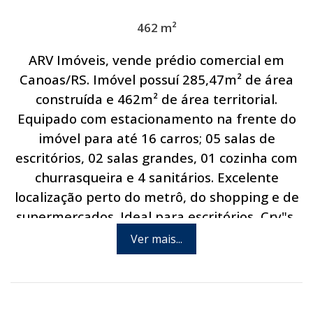
462 m²
ARV Imóveis, vende prédio comercial em
Canoas/RS. Imóvel possuí 285,47m² de área
construída e 462m² de área territorial.
Equipado com estacionamento na frente do
imóvel para até 16 carros; 05 salas de
escritórios, 02 salas grandes, 01 cozinha com
churrasqueira e 4 sanitários. Excelente
localização perto do metrô, do shopping e de
supermercados. Ideal para escritórios, Crv"s,
faculdades, clínicas, cursos, comércios em
Ver mais...
geral. Necessita de reforma. Fácil acesso às
principais rodovias do município e às cidades
da região metropolitana e Porto Alegre.