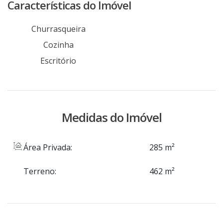
Disponível na região: internet, abastecimento
Características do Imóvel
de água, energia elétrica, linha telefônica e
linha de ônibus. Via pública asfaltada. Agende
Churrasqueira
hoje mesmo uma visita com um de nossos
Cozinha
consultores.
Escritório
Medidas do Imóvel
Área Privada:
285 m²
Terreno:
462 m²