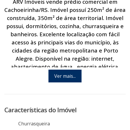
ARV Imóveis vende prédio comercial em
Cachoeirinha/RS. Imóvel possuí 250m² de área
construída, 350m² de área territorial. Imóvel
possui, dormitórios, cozinha, churrasqueira e
banheiros. Excelente localização com fácil
acesso às principais vias do município, às
cidades da região metropolitana e Porto
Alegre. Disponível na região: internet,
abastecimento de água , energia elétrica,
linha telefônica e linha de ônibus. Via pública
Ver mais...
asfaltada. Agende hoje mesmo uma visita
com um de nossos consultores.
Características do Imóvel
Churrasqueira