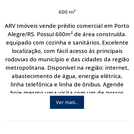
600 m²
ARV Imóveis vende prédio comercial em Porto
Alegre/RS. Possuí 600m² de área construída.
equipado com cozinha e sanitários. Excelente
localização, com fácil acesso às principais
rodovias do município e das cidades da região
metropolitana. Disponível na região: internet,
abastecimento de água, energia elétrica,
linha telefônica e linha de ônibus. Agende
hoje mesmo uma visita com um de nossos
corretores.
Ver mais...