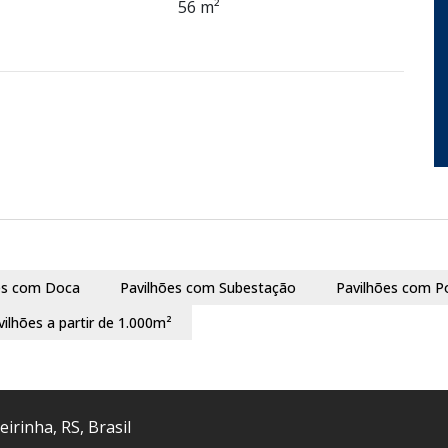
56 m²
es com Doca
Pavilhões com Subestação
Pavilhões com P
vilhões a partir de 1.000m²
eirinha
,
RS
,
Brasil