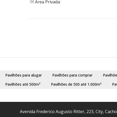
Área Privada:
Pavilhões para alugar
Pavilhões para comprar
Pavilhõ
Pavilhões até 500m²
Pavilhões de 500 até 1.000m²
Pa
Avenida Frederico Augusto Ritter
,
223
,
City
,
Cacho