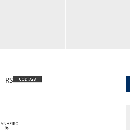
 - RS
728
ANHEIRO: