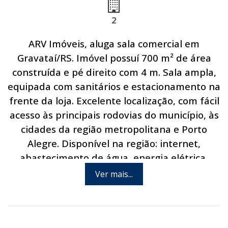
2
ARV Imóveis, aluga sala comercial em
Gravataí/RS. Imóvel possuí 700 m² de área
construída e pé direito com 4 m. Sala ampla,
equipada com sanitários e estacionamento na
frente da loja. Excelente localização, com fácil
acesso às principais rodovias do município, às
cidades da região metropolitana e Porto
Alegre. Disponível na região: internet,
abastecimento de água, energia elétrica,
linha telefônica e linha de ônibus. Via pública
Ver mais...
asfaltada. Agende hoje mesmo uma visita
com um de nossos consultores.