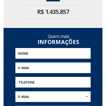
metropolitana. Disponível na região: internet,
abastecimento de água, energia elétrica,
R$
1.435.857
linha telefônica e linha de ônibus. Agende
hoje mesmo uma visita com um de nossos
consultores.
Quero mais
E-MAIL