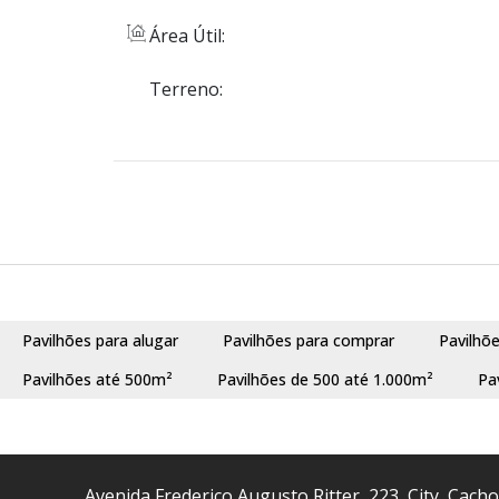
Área Útil:
Terreno:
Pavilhões para alugar
Pavilhões para comprar
Pavilhõ
Pavilhões até 500m²
Pavilhões de 500 até 1.000m²
Pa
Avenida Frederico Augusto Ritter
,
223
,
City
,
Cacho