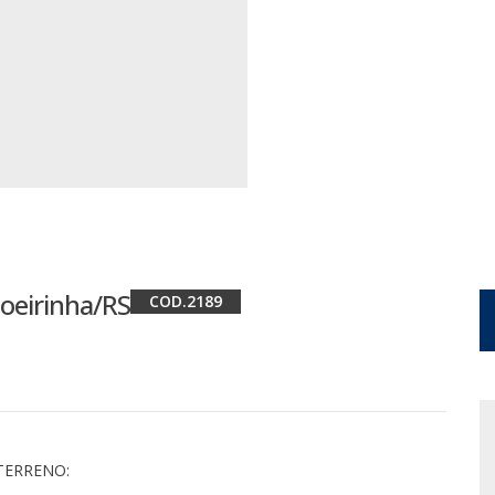
hoeirinha/RS
2189
TERRENO: