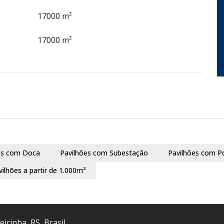
17000 m²
17000 m²
es com Doca
Pavilhões com Subestação
Pavilhões com P
vilhões a partir de 1.000m²
eirinha
,
RS
,
Brasil