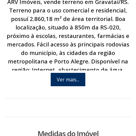
ARV Imóveis, vende terreno em Gravataí/RS.
Terreno para o uso comercial e residencial,
possuí 2.860,18 m² de área territorial. Boa
localização, situado à 850m da RS-020,
próximo à escolas, restaurantes, farmácias e
mercados. Fácil acesso às principais rodovias
do município, às cidades da região
metropolitana e Porto Alegre. Disponível na
região: Internet, abastecimento de água,
energia elétrica e linha de ônibus. Agende
Ver mais...
hoje mesmo uma visita com um de nossos
consultores.
Medidas do Imóvel