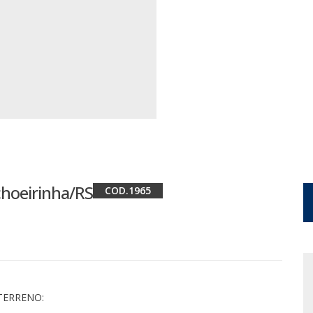
choeirinha/RS
1965
TERRENO: