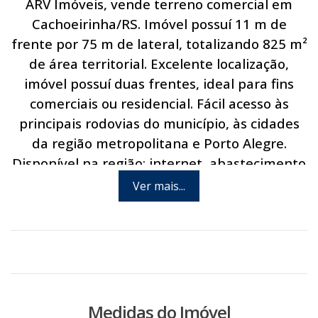
ARV Imóveis, vende terreno comercial em
Cachoeirinha/RS. Imóvel possuí 11 m de
frente por 75 m de lateral, totalizando 825 m²
de área territorial. Excelente localização,
imóvel possuí duas frentes, ideal para fins
comerciais ou residencial. Fácil acesso às
principais rodovias do município, às cidades
da região metropolitana e Porto Alegre.
Disponível na região: internet, abastecimento
de água, energia elétrica, linha telefônica e
Ver mais...
linha de ônibus. Agende hoje mesmo uma
visita com um de nossos consultores.
Medidas do Imóvel