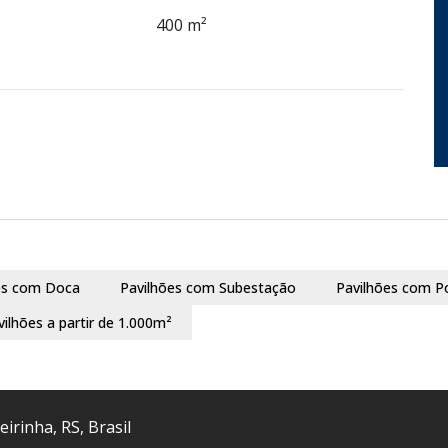
400 m²
es com Doca
Pavilhões com Subestação
Pavilhões com P
vilhões a partir de 1.000m²
eirinha
,
RS
,
Brasil