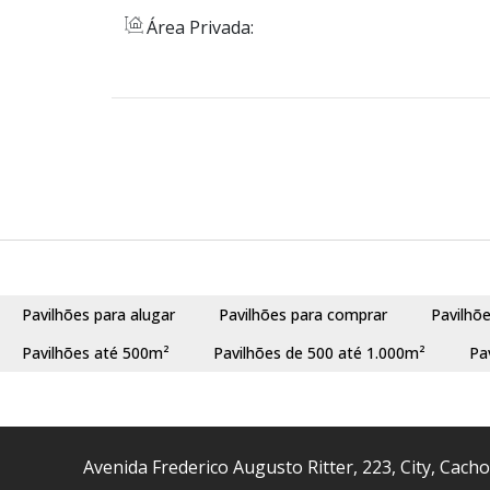
Área Privada:
Pavilhões para alugar
Pavilhões para comprar
Pavilhõ
Pavilhões até 500m²
Pavilhões de 500 até 1.000m²
Pa
Avenida Frederico Augusto Ritter
,
223
,
City
,
Cacho