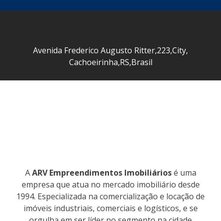
Avenida Frederico Augusto Ritter
,
223
,
City
,
Cachoeirinha
,
RS
,
Brasil
A
ARV Empreendimentos Imobiliários
é uma
empresa que atua no mercado imobiliário desde
1994. Especializada na comercialização e locação de
imóveis industriais, comerciais e logísticos, e se
orgulha em ser líder no segmento na cidade