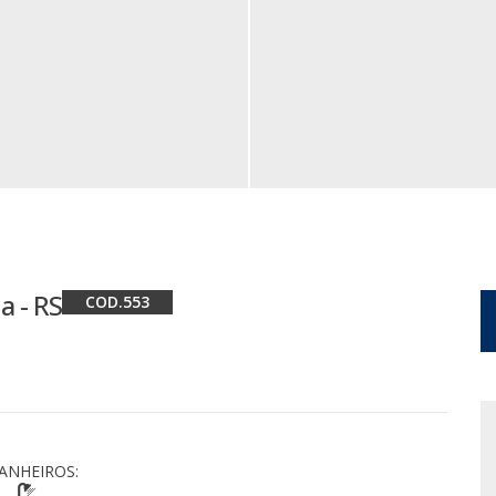
a - RS
553
ANHEIROS: