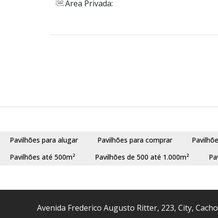
Área Privada:
Pavilhões para alugar
Pavilhões para comprar
Pavilhõ
Pavilhões até 500m²
Pavilhões de 500 até 1.000m²
Pa
Avenida Frederico Augusto Ritter
,
223
,
City
,
Cacho