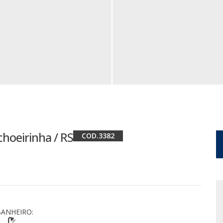
choeirinha / RS
3382
ANHEIRO: