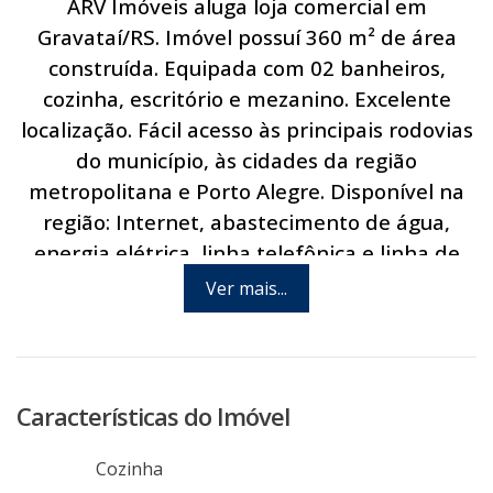
ARV Imóveis aluga loja comercial em
Gravataí/RS. Imóvel possuí 360 m² de área
construída. Equipada com 02 banheiros,
cozinha, escritório e mezanino. Excelente
localização. Fácil acesso às principais rodovias
do município, às cidades da região
metropolitana e Porto Alegre. Disponível na
região: Internet, abastecimento de água,
energia elétrica, linha telefônica e linha de
ônibus. Via pública asfaltada. Agende hoje
Ver mais...
mesmo uma visita com um de nossos
consultores.
Características do Imóvel
Cozinha