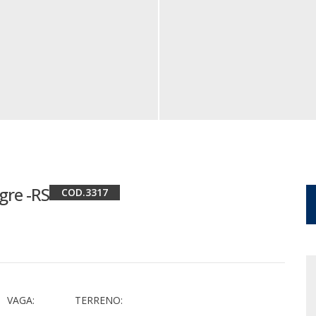
gre -RS
3317
VAGA:
TERRENO: