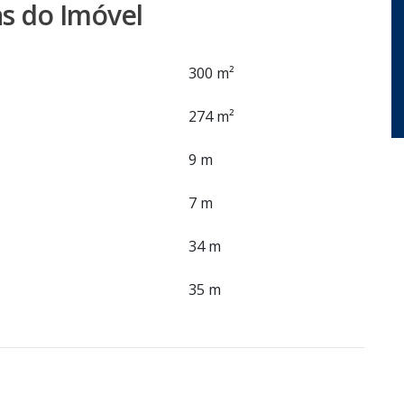
s do Imóvel
300 m²
274 m²
9 m
7 m
34 m
35 m