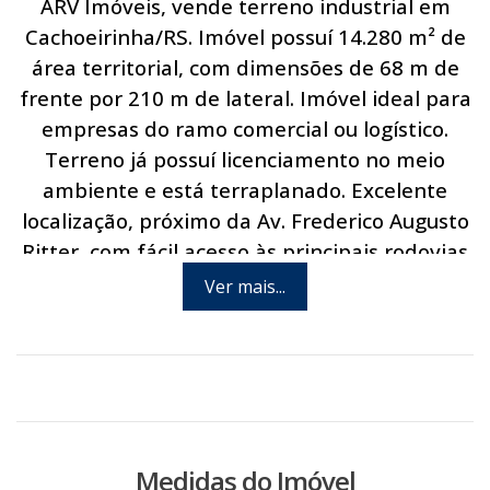
ARV Imóveis, vende terreno industrial em
Cachoeirinha/RS. Imóvel possuí 14.280 m² de
área territorial, com dimensões de 68 m de
frente por 210 m de lateral. Imóvel ideal para
empresas do ramo comercial ou logístico.
Terreno já possuí licenciamento no meio
ambiente e está terraplanado. Excelente
localização, próximo da Av. Frederico Augusto
Ritter, com fácil acesso às principais rodovias
do município, às cidades da região
Ver mais...
metropolitana e Porto Alegre. Disponível na
região: internet, abastecimento de água,
energia elétrica, linha telefônica e linha de
ônibus. Agende hoje mesmo uma visita com
um de nossos corretores.
Medidas do Imóvel