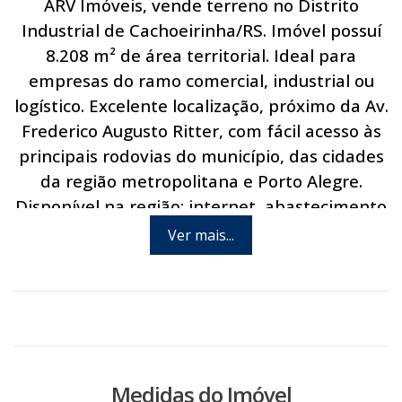
ARV Imóveis, vende terreno no Distrito
Industrial de Cachoeirinha/RS. Imóvel possuí
8.208 m² de área territorial. Ideal para
empresas do ramo comercial, industrial ou
logístico. Excelente localização, próximo da Av.
Frederico Augusto Ritter, com fácil acesso às
principais rodovias do município, das cidades
da região metropolitana e Porto Alegre.
Disponível na região: internet, abastecimento
de água, energia elétrica, linha de ônibus e
Ver mais...
linha telefônica. Agende hoje mesmo uma
visita com um de nossos consultores.
Medidas do Imóvel